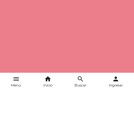
menu
home
search
person
Menú
Inicio
Buscar
Ingresar